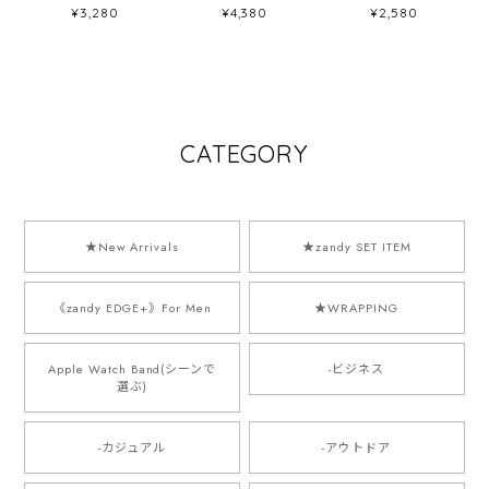
A015 アップルウ
ド】B078 アップ
B011 アップルウォ
¥3,280
¥4,380
¥2,580
ォッチバンド 一体
ルウォッチバンド
ッチバンド ナイロ
式ベルト Apple
ナイロンベルト ア
ンベルト 編み込み
Watch 10/11専用
ウトドア Apple
ループ Apple
モデル
Watch
Watch
CATEGORY
★New Arrivals
★zandy SET ITEM
《zandy EDGE+》For Men
★WRAPPING
Apple Watch Band(シーンで
-ビジネス
選ぶ)
-カジュアル
-アウトドア