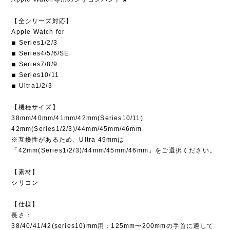
【全シリーズ対応】
Apple Watch for
◾︎ Series1/2/3
◾︎ Series4/5/6/SE
◾︎ Series7/8/9
◾︎ Series10/11
◾︎ Ultra1/2/3
【機種サイズ】
38mm/40mm/41mm/42mm(Series10/11)
42mm(Series1/2/3)/44mm/45mm/46mm
※互換性があるため、Ultra 49mmは
「42mm(Series1/2/3)/44mm/45mm/46mm」をご選択ください。
【素材】
シリコン
【仕様】
長さ：
38/40/41/42(series10)mm用：125mm〜200mmの手首に適して