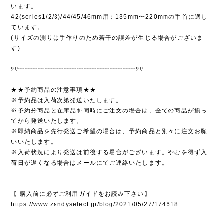
います。
42(series1/2/3)/44/45/46mm用：135mm〜220mmの手首に適し
ています。
(サイズの測りは手作りのため若干の誤差が生じる場合がございま
す)
୨୧┈┈┈┈┈┈┈┈┈┈┈┈┈┈┈┈┈┈୨୧
★★予約商品の注意事項★★
※予約品は入荷次第発送いたします。
※予約分商品と在庫品を同時にご注文の場合は、全ての商品が揃っ
てから発送いたします。
※即納商品を先行発送ご希望の場合は、予約商品と別々に注文お願
いいたします。
※入荷状況により発送は前後する場合がございます。やむを得ず入
荷日が遅くなる場合はメールにてご連絡いたします。
【 購入前に必ずご利用ガイドをお読み下さい】
https://www.zandyselect.jp/blog/2021/05/27/174618