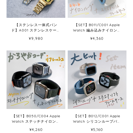
【ステンレス一体式バン
【SET】B011/C001 Apple
ド】A001 ステンレスケース
Watch 編み込みナイロンル
+ステンレスベルト一体式
ープ＋スクエアソフトフレ
¥9,980
¥4,360
Apple Watch
ームケース
【SET】B050/C004 Apple
【SET】B012/C001 Apple
Watch ステッチナイロンル
Watch シリコンループバン
ープバンド＋メッキハード
ド＋スクエアソフトフレー
¥4,260
¥5,160
フルケース
ムケース