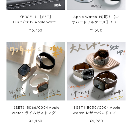
《EDGE+》【SET】
Apple Watch11対応！【レ
B065/C012 Apple Watch
オパードフルケース】 C004
エフォートレスブレスバン
アップルウォッチフルカバ
¥6,760
¥1,580
ドBK＋ツートンフレームケ
ー ハードケース 全面保護 ヒ
ースBK
ョウ柄 Apple Watch
【SET】B066/C004 Apple
【SET】B030/C004 Apple
Watch ライムゼストマグバ
Watch レザーバンド＋メッ
ンド＋メッキハードフルケ
キハードフルケース
¥4,460
¥4,960
ース