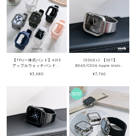
【TPU一体式バンド】A013
《EDGE+》【SET】
アップルウォッチバンド 一
B065/C006 Apple Watch
体式ベルト Apple Watch
エフォートレスブレスバン
¥3,480
¥7,760
10/11専用モデル
ドSV＋メタルダブルフレー
ムケースTG