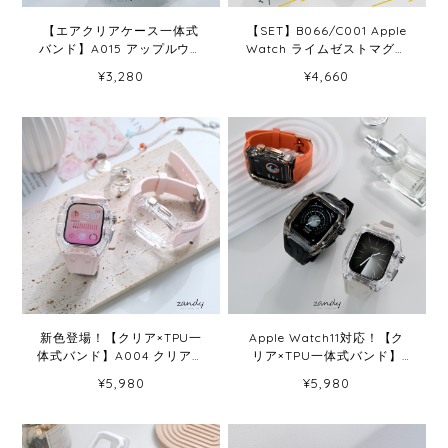
【エアクリアケース一体式
【SET】B066/C001 Apple
バンド】A015 アップルウォ
Watch ライムゼストマグバ
ッチバンド 一体式ベルト
ンド＋スクエアソフトフレ
¥3,280
¥4,660
Apple Watch 10/11専用モデ
ームケース
ル
新色登場！【クリア×TPU一
Apple Watch11対応！【ク
体式バンド】A004 クリアケ
リア×TPU一体式バンド】
ース+TPUベルト クリア一体
A004 クリアケース+TPUベ
¥5,980
¥5,980
式ベルト Apple Watch
ルト クリア一体式ベルト
Apple Watch