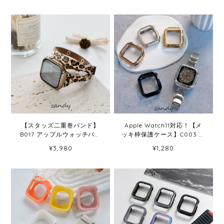
【スタッズ二重巻バンド】
Apple Watch11対応！【メ
B017 アップルウォッチバン
ッキ枠保護ケース】C003 ア
ド レザーベルト 二重巻
ップルウォッチカバー TPU
¥3,980
¥1,280
Apple Watch【SET UP可】
ソフトケース Apple Watch