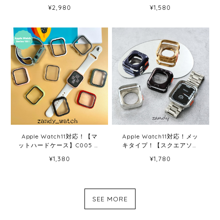
ス】C006 アップルウォッチ
C004 アップルウォッチフル
¥2,980
¥1,580
カバー メタル&TPU二重フ
カバー ハードケース 全面保
レームケース Apple Watch
護 メッキタイプ Apple
Watch
Apple Watch11対応！【マ
Apple Watch11対応！メッ
ットハードケース】C005 ア
キタイプ！【スクエアソフ
ップルウォッチケース カバ
トフレーム】C002 アップル
¥1,380
¥1,780
ー ハードマットタイプ フル
ウォッチカバー ソフトフレ
全面保護 ガラスフィルム一
ーム Apple Watch
体式 Apple Watch7対応
SEE MORE