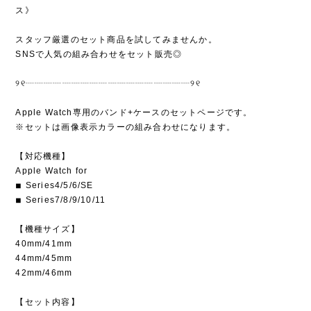
ス》
スタッフ厳選のセット商品を試してみませんか。
SNSで人気の組み合わせをセット販売◎
୨୧┈┈┈┈┈┈┈┈┈┈┈┈┈┈┈┈┈┈୨୧
Apple Watch専用のバンド+ケースのセットページです。
※セットは画像表示カラーの組み合わせになります。
【対応機種】
Apple Watch for
◾︎ Series4/5/6/SE
◾︎ Series7/8/9/10/11
【機種サイズ】
40mm/41mm
44mm/45mm
42mm/46mm
【セット内容】