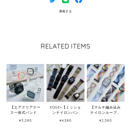
通報する
RELATED ITEMS
【エアクリアケー
EDGE+【ミッショ
【マルチ編み込み
ス一体式バンド】
ンナイロンバン
ナイロンループ】
A015 アップルウ
ド】B078 アップ
B011 アップルウォ
¥3,280
¥4,380
¥2,580
ォッチバンド 一体
ルウォッチバンド
ッチバンド ナイロ
式ベルト Apple
ナイロンベルト ア
ンベルト 編み込み