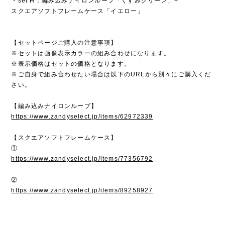
・set H：編み込みナイロンループ「くすみグリーン」+
スクエアソフトフレームケース「イエロー」
【セットページご購入の注意事項】
※セットは画像表示カラーの組み合わせになります。
※表示価格はセットの価格となります。
※ご自身で組み合わせたい場合は以下のURLから別々にご購入くだ
さい。
【編み込みナイロンループ】
https://www.zandyselect.jp/items/62972339
【スクエアソフトフレームケース】
①
https://www.zandyselect.jp/items/77356792
②
https://www.zandyselect.jp/items/89258927