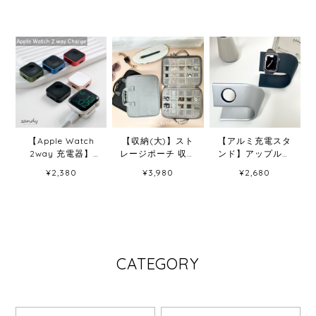
【Apple Watch
【収納(大)】スト
【アルミ充電スタ
2way 充電器】
レージポーチ 収納
ンド】アップルウ
Apple Watch
バッグ アップル
ォッチ 充電スタン
¥2,380
¥3,980
¥2,680
2way アップルウ
ウォッチアクセサ
ド アルミニウム製
ォッチ充電器 ポー
リー収納 時計バ
充電器立ち Apple
タブルマグネット
ンド 15+9スロッ
Watch
式ワイヤレス充電
ト
器 iPhoneケーブ
ル対応
CATEGORY