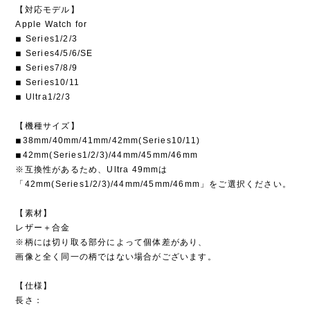
【対応モデル】
Apple Watch for
◾︎ Series1/2/3
◾︎ Series4/5/6/SE
◾︎ Series7/8/9
◾︎ Series10/11
◾︎ Ultra1/2/3
【機種サイズ】
◾︎38mm/40mm/41mm/42mm(Series10/11)
◾︎42mm(Series1/2/3)/44mm/45mm/46mm
※互換性があるため、Ultra 49mmは
「42mm(Series1/2/3)/44mm/45mm/46mm」をご選択ください。
【素材】
レザー＋合金
※柄には切り取る部分によって個体差があり、
画像と全く同一の柄ではない場合がございます。
【仕様】
長さ：