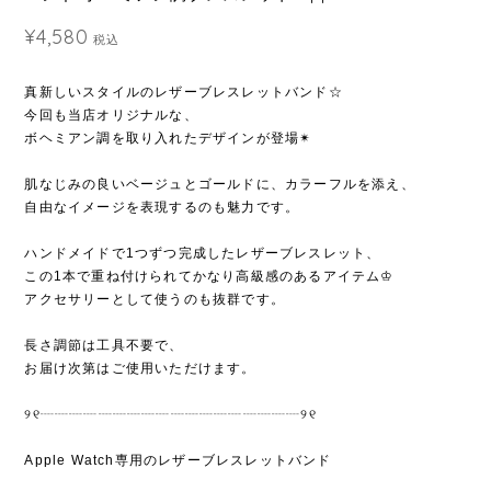
¥4,580
税込
真新しいスタイルのレザーブレスレットバンド☆
今回も当店オリジナルな、
ボヘミアン調を取り入れたデザインが登場✴︎
肌なじみの良いベージュとゴールドに、カラーフルを添え、
自由なイメージを表現するのも魅力です。
ハンドメイドで1つずつ完成したレザーブレスレット、
この1本で重ね付けられてかなり高級感のあるアイテム︎︎︎♔︎
アクセサリーとして使うのも抜群です。
長さ調節は工具不要で、
お届け次第はご使用いただけます。
୨୧┈┈┈┈┈┈┈┈┈┈┈┈┈┈┈┈┈┈୨୧
Apple Watch専用のレザーブレスレットバンド