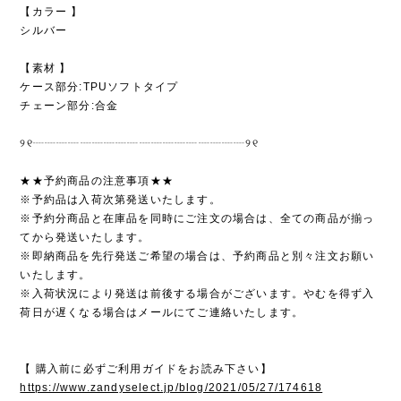
【カラー 】
シルバー
【素材 】
ケース部分:TPUソフトタイプ
チェーン部分:合金
୨୧┈┈┈┈┈┈┈┈┈┈┈┈┈┈┈┈┈┈୨୧
★★予約商品の注意事項★★
※予約品は入荷次第発送いたします。
※予約分商品と在庫品を同時にご注文の場合は、全ての商品が揃っ
てから発送いたします。
※即納商品を先行発送ご希望の場合は、予約商品と別々注文お願い
いたします。
※入荷状況により発送は前後する場合がございます。やむを得ず入
荷日が遅くなる場合はメールにてご連絡いたします。
【 購入前に必ずご利用ガイドをお読み下さい】
https://www.zandyselect.jp/blog/2021/05/27/174618