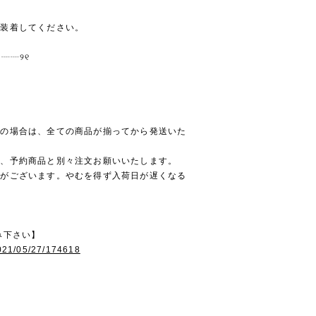
で装着してください。
┈┈୨୧
。
文の場合は、全ての商品が揃ってから発送いた
は、予約商品と別々注文お願いいたします。
合がございます。やむを得ず入荷日が遅くなる
。
み下さい】
2021/05/27/174618
】