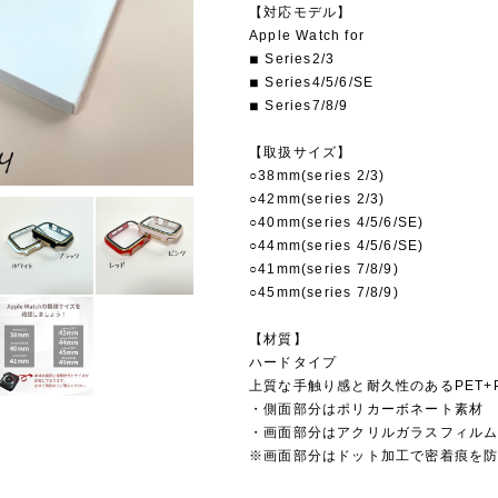
【対応モデル】
Apple Watch for
◾︎ Series2/3
◾︎ Series4/5/6/SE
◾︎ Series7/8/9
【取扱サイズ】
○38mm(series 2/3)
○42mm(series 2/3)
○40mm(series 4/5/6/SE)
○44mm(series 4/5/6/SE)
○41mm(series 7/8/9)
○45mm(series 7/8/9)
【材質】
ハードタイプ
上質な手触り感と耐久性のあるPET+
・側面部分はポリカーボネート素材
・画面部分はアクリルガラスフィル
※画面部分はドット加工で密着痕を