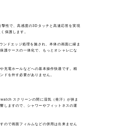
衝撃性で、高感度の3Dタッチと高速応答を実現
を良く保護します。
ラウンドエッジ処理を施され、本体の画面に縁ま
と保護ケースの一体化で、もっとオシャレにな
ンや充電ホールなどへの基本操作快適です。精
バンドを外す必要がありません。
 watch スクリーンの間に湿気（発汗）が挟ま
影響しますので、シャワーやフィットネスの運
。
ますので画面フィルムなどの併用は出来ません