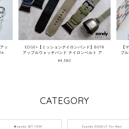
 アッ
EDGE+【ミッションナイロンバンド】B078
【マ
le
アップルウォッチバンド ナイロンベルト アウ
プル
トドア Apple Watch
¥4,380
CATEGORY
★zandy SET ITEM
《zandy EDGE+》For Men