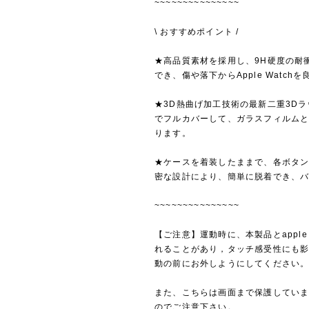
~~~~~~~~~~~~~~~
\ おすすめポイント /
★高品質素材を採用し、9H硬度の耐
でき、傷や落下からApple Watch
★3D熱曲げ加工技術の最新二重3D
でフルカバーして、ガラスフィルム
ります。
★ケースを着装したままで、各ボタ
密な設計により、簡単に脱着でき、
~~~~~~~~~~~~~~~
【ご注意】運動時に、本製品とapple
れることがあり，タッチ感受性にも
動の前にお外しようにしてください
また、こちらは画面まで保護してい
のでご注意下さい。