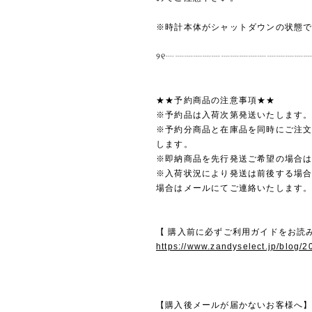
※時計本体がシャットダウンの状態
୨୧┈┈┈┈┈┈┈┈┈┈┈┈┈┈┈┈
★★予約商品の注意事項★★
※予約品は入荷次第発送いたします
※予約分商品と在庫品を同時にご注
します。
※即納商品を先行発送ご希望の場合
※入荷状況により発送は前後する場
場合はメールにてご連絡いたします
【 購入前に必ずご利用ガイドをお読
https://www.zandyselect.jp/blog/
【購入後メールが届かないお客様へ