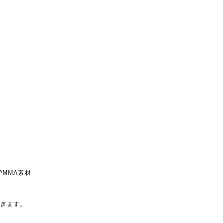
PMMA素材
ム
防ぎます。