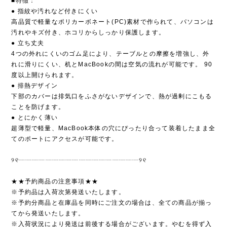
■特徴：
● 指紋や汚れなど付きにくい
高品質で軽量なポリカーボネート(PC)素材で作られて、パソコンは
汚れやキズ付き、ホコリからしっかり保護します。
● 立ち丈夫
4つの外れにくいのゴム足により、テーブルとの摩擦を増強し、外
れに滑りにくい、机とMacBookの間は空気の流れが可能です。 90
度以上開けられます。
● 排熱デザイン
下部のカバーは排気口をふさがないデザインで、熱が過剰にこもる
ことを防げます。
● とにかく薄い
超薄型で軽量、MacBook本体の穴にぴったり合って装着したまま全
てのポートにアクセスが可能です。
୨୧┈┈┈┈┈┈┈┈┈┈┈┈┈┈┈┈┈┈୨୧
★★予約商品の注意事項★★
※予約品は入荷次第発送いたします。
※予約分商品と在庫品を同時にご注文の場合は、全ての商品が揃っ
てから発送いたします。
※入荷状況により発送は前後する場合がございます。やむを得ず入