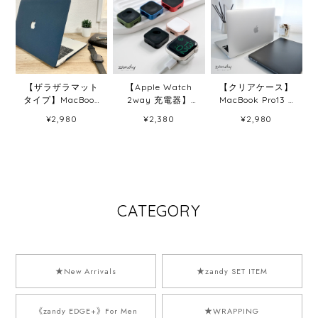
【ザラザラマット
【Apple Watch
【クリアケース】
タイプ】MacBook
2way 充電器】
MacBook Pro13 /
Pro13 / Pro14イン
Apple Watch
Pro14インチ
¥2,980
¥2,380
¥2,980
チ MacBook Air
2way アップルウ
MacBook Air 13イ
13インチ 保護ケー
ォッチ充電器 ポー
ンチ 保護ケース
ス カバー
タブルマグネット
カバー
式ワイヤレス充電
器 iPhoneケーブ
ル対応
CATEGORY
★New Arrivals
★zandy SET ITEM
《zandy EDGE+》For Men
★WRAPPING