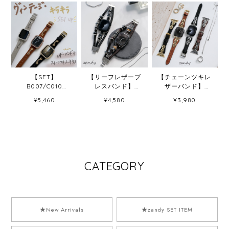
【SET】
【リーフレザーブ
【チェーンツキレ
B007/C010
レスバンド】
ザーバンド】
Apple Watch チ
B067 アップルウ
B069 アップルウ
¥5,460
¥4,580
¥3,980
ェーンカザリレザ
ォッチバンド 革ブ
ォッチバンド レザ
ーバンド＋ストー
レスレットベルト
ーベルト Apple
ン付きメッキケー
ハンドメイド
Watch
ス
Apple Watch
CATEGORY
★New Arrivals
★zandy SET ITEM