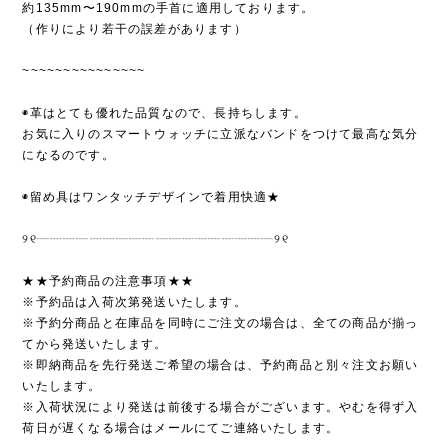
約135mm〜190mmの手首に適用しております。
（作りにより若干の誤差があります）
~~~~~~~~~~~~~~~
◉革はとても優れた品質なので、長持ちします。
お気に入りのスマートウォッチに立派なバンドをつけて最高な気分
になるのです。
◉留め具はワンタッチデザインで着用快適★
୨୧┈┈┈┈┈┈┈┈┈┈┈┈┈┈┈┈┈┈୨୧
★★予約商品の注意事項★★
※予約品は入荷次第発送いたします。
※予約分商品と在庫品を同時にご注文の場合は、全ての商品が揃っ
てから発送いたします。
※即納商品を先行発送ご希望の場合は、予約商品と別々注文お願い
いたします。
※入荷状況により発送は前後する場合がございます。やむを得ず入
荷日が遅くなる場合はメールにてご連絡いたします。