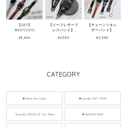
【SET】
【リーフレザーブ
【チェーンツキレ
B007/C010
レスバンド】
ザーバンド】
Apple Watch チ
B067 アップルウ
B069 アップルウ
¥5,460
¥4,580
¥3,980
ェーンカザリレザ
ォッチバンド 革ブ
ォッチバンド レザ
ーバンド＋ストー
レスレットベルト
ーベルト Apple
ン付きメッキケー
ハンドメイド
Watch
ス
Apple Watch
CATEGORY
★New Arrivals
★zandy SET ITEM
《zandy EDGE+》For Men
★WRAPPING