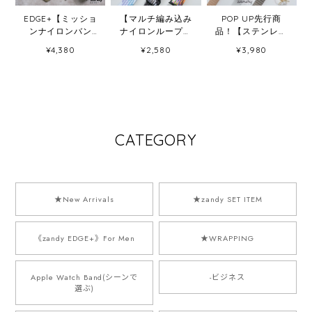
EDGE+【ミッショ
【マルチ編み込み
POP UP先行商
ンナイロンバン
ナイロンループ】
品！【ステンレス
ド】B078 アップ
B011 アップルウォ
ループバンド】
¥4,380
¥2,580
¥3,980
ルウォッチバンド
ッチバンド ナイロ
B076 アップルウ
ナイロンベルト ア
ンベルト 編み込み
ォッチバンド ステ
ウトドア Apple
ループ Apple
ンレスベルト ルー
Watch
Watch
プバンド Apple
Watch
CATEGORY
★New Arrivals
★zandy SET ITEM
《zandy EDGE+》For Men
★WRAPPING
Apple Watch Band(シーンで
-ビジネス
選ぶ)