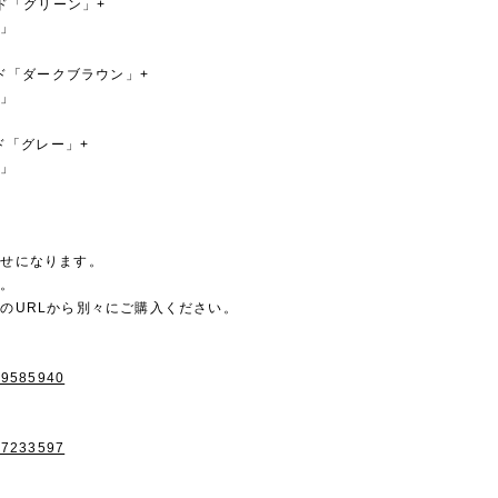
ンド「グリーン」+
ド」
ンド「ダークブラウン」+
ー」
ド「グレー」+
ー」
わせになります。
す。
のURLから別々にご購入ください。
/79585940
/47233597