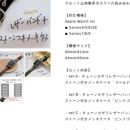
※セットは画像表示カラーの組み合
【対応機種】
Apple Watch for
◾︎ Series4/5/6/SE
◾︎ Series7/8/9
【機種サイズ】
40mm/41mm
44mm/45mm
【セット内容】
・set A：チェーンカザリレザーバン
ストーン付きメッキケース「ゴール
・set B：チェーンカザリレザーバ
ストーン付きメッキケース「ピンク
・set C：チェーンカザリレザーバ
ストーン付きメッキケース「ピンク