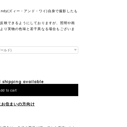
ndy(ズィー・アンド・ワイ)自身で撮影したも
に反映できるようにしておりますが、照明や画
により実物の色味と若干異なる場合もございま
l shipping available
dd to cart
にお住まいの方向け