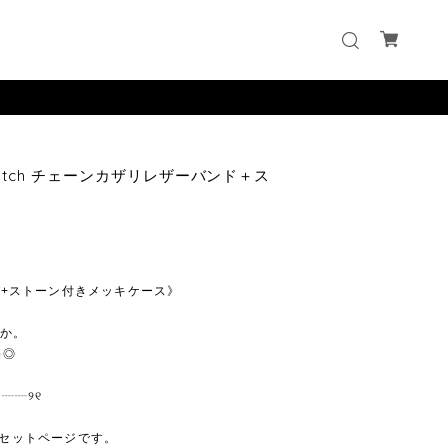
e Watch チェーンカザリレザーバンド＋ス
ド+ストーン付きメッキケース》
んか。
売◎
┈┈୨୧
スのセットページです。