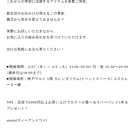
これからの季節に活躍するアイテムを多数ご用意。
新生活やお出かけが増えるこの季節、
腕元から気分を変えてみませんか？
実際にお試しいただきながら、
お気に入りの組み合わせを見つけていただけます。
ぜひお気軽にお立ち寄りください！
■開催期間：
（水）～
（火）
日・祝
〜
5/27
6/2
11:00~20:00/
10:30
20:00
最終日は
まで
(
18:00
)
■開催場所：神戸マルイ
階 カレンダリウム
イベントスペース
エスカレ
1
(
)
ーター横
：店頭で
円以上お買い上げでカラーが選べるラバーバンド
本を
TIPS
6000
1
プレゼント！
ズィーアンドワイ
zandy(
)