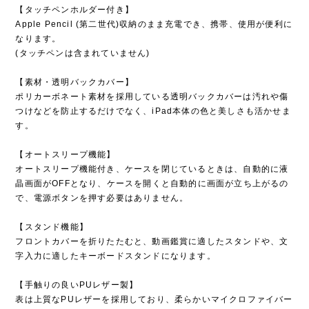
【タッチペンホルダー付き】
Apple Pencil (第二世代)収納のまま充電でき、携帯、使用が便利に
なります。
(タッチペンは含まれていません)
【素材・透明バックカバー】
ポリカーボネート素材を採用している透明バックカバーは汚れや傷
つけなどを防止するだけでなく、iPad本体の色と美しさも活かせま
す。
【オートスリープ機能】
オートスリープ機能付き、ケースを閉じているときは、自動的に液
晶画面がOFFとなり、ケースを開くと自動的に画面が立ち上がるの
で、電源ボタンを押す必要はありません。
【スタンド機能】
フロントカバーを折りたたむと、動画鑑賞に適したスタンドや、文
字入力に適したキーボードスタンドになります。
【手触りの良いPUレザー製】
表は上質なPUレザーを採用しており、柔らかいマイクロファイバー