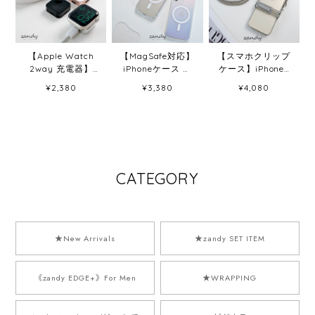
【Apple Watch
【MagSafe対応】
【スマホクリップ
2way 充電器】
iPhoneケース オ
ケース】iPhone/
Apple Watch
ーロラケース
スマホシルバーシ
¥2,380
¥3,380
¥4,080
2way アップルウ
ョルダー
ォッチ充電器 ポー
タブルマグネット
式ワイヤレス充電
器 iPhoneケーブ
ル対応
CATEGORY
★New Arrivals
★zandy SET ITEM
《zandy EDGE+》For Men
★WRAPPING